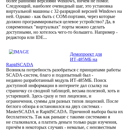
более ранними версиями Windows, ничем не помог.
Следующий, наиболее очевидный шаг, это установка
виртуальной машины с 32-разрядной версией Windows на
ней. Однако - как быть с COM-портами, через которые
должно программироваться целевое устройство? Да, в
современных "виртуалках" порты можно сделать
доступными, но хотелось чего-то большего. Например -
редактора или IDE...
Демопроект для
ИТ-485МБ на
RapidSCADA
Возникла потребность разобраться с принципами работы
SCADA-систем, благо и подопытный был -
недавно разработанный модуль ИТ-485МБ. Поиск
доступной информации в интернете дал ссылку на
страничку со сводной таблицей, весьма полезной, хоть и
устаревшей. Здесь сразу и тип лицензии, и
ограничения, суммы для разных типов лицензий. После
беглого обзора я остановился на двух системах -
MasterSCADA и RapidSCADA. Причиной выбора была их
бесплатность. Так как раньше с такими системами я
не сталкивался, а платить деньги только ради изучения,
причём в некоторых случаях - немалые, с неизвестным