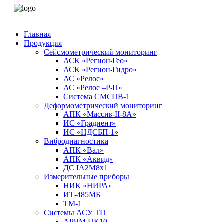
Главная
Продукция
Сейсмометрический мониторинг
АСК «Регион-Гео»
АСК «Регион-Гидро»
АС «Релос»
АС «Релос –Р-П»
Система СМСПВ-1
Деформометрический мониторинг
АПК «Массив-II-8А»
ИС «Градиент»
ИС «НДСБП-1»
Вибродиагностика
АПК «Вал»
АПК «Аквид»
ДС IA2M8x1
Измерительные приборы
НИК «НИРА»
ИТ-485МБ
ТМ-1
Системы АСУ ТП
АРЧМ ПК10