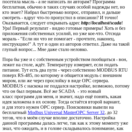
посетила мысль - а не написать ли авторам? Программа
бесплатная, обычно в таких случаях особой надежды нет, но
кто знает? Набрал быстренько вопрос, отправил, и дальше
смотреть - вдруг что-то пропустил в описании? И точно!
Оказывается, следует открывать адрес
http://localhost/scada
!
Ура! Первый результат - видно готовые примеры! Хоть и без
приложения собственных усилий, но уже кое-что. Отсюда
мораль - "Если ни что не помогает - прочтите, наконец,
инструкцию!" А тут и один из авторов ответил. Даже на такой
глупый вопрос... Мне даже стало неловко.
Пора бы уже и с собственным устройством пообщаться - вон,
лежит на столе, ждёт. Температуру измеряет, если подать
питание. Тут есть два пути - через собственно MODBUS RTU
поверх RS-485, по которому и общается модуль с внешним
миром, или же через прослойку в виде OPC сервера.
MODBUS с наскока не поддался настройке, возможно, потому
что он был первым. Всё же SCADA - это новый
класс программ для меня, и значит, надо ещё понять, какая
идея заложена в их основу. Тогда остаётся второй вариант,
и для этого нужен OPC сервер. Поисковики вывели на
бесплатный
Modbus Universal MasterOPC Server 32
, до 32
тегов, что в моём случае вполне достаточно. Настройка
данной программы далась легче, так как к этому моменту уже
знал, что ожидать, и в голове складывалось понимание, как