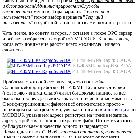
каком был приведён: в настройке
Панель управления\Система
и безопасность\Администрирование\Службы
компонентов
вместо выбора варианта "
Указанный
пользователь
" помог выбор варианта "
Текущий
пользователь
" из учётной записи с правами администратора.
Чуть позже, по совету авторов, я оставил в покое OPC сервер
и всё же разобрался с настройкой MODBUS. Как оказалось,
когда есть понимание работы всего механизма - ничего
сложного.
ИТ-485МБ на RapidSCADA
ИТ-485МБ на RapidSCADA
ИТ-485МБ на RapidSCADA
Проблема, с которой столкнулся, - это настройка
Communicator для работы с ИТ-485МБ. Если внимательно
(повторяю -
внимательно
) читал бы документацию, то всё
было бы проще. Для таких, как я, опишу основные моменты.
С конфигурационным файлом всё относительно просто -
переходим на настройку модуля, как описано в
инструкции
по
MODBUS, указываем адреса регистров на чтение и запись,
адрес устройства на шине, сохраняем файл. Потом имя этого
файла указываем в качестве одного из параметров -
"Командная строка".
И обязательно прописать, скопировать
имена и номера линии связи и КП!
Без этого опрос идти