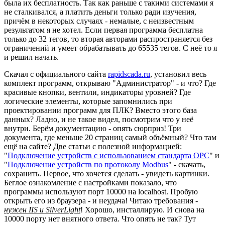
была их бесплатность. Так как раньше с такими системами я
не сталкивался, а платить деньги только ради изучения,
причём в некоторых случаях - немалые, с неизвестным
результатом я не хотел. Если первая программа бесплатна
только до 32 тегов, то вторая авторами распространяется без
ограничений и умеет обрабатывать до 65535 тегов. С неё то я
и решил начать.
Скачал с официального сайта
rapidscada.ru
, установил весь
комплект программ, открываю "Администратор" - и что? Где
красивые кнопки, вентили, индикаторы уровней? Где
логические элементы, которые запомнились при
проектировании программ для ПЛК? Вместо этого база
данных? Ладно, и не такое видел, посмотрим что у неё
внутри. Берём документацию - опять сюрприз! Три
документа, где меньше 20 страниц самый объёмный? Что там
ещё на сайте? Две статьи с полезной информацией:
"
Подключение устройств с использованием стандарта OPC
" и
"
Подключение устройств по протоколу Modbus
" - скачать,
сохранить. Первое, что хочется сделать - увидеть картинки.
Беглое ознакомление с настройками показало, что
программы используют порт 10000 на localhost. Пробую
открыть его из браузера - и неудача! Читаю требования -
нужен IIS и SilverLight
! Хорошо, инсталлирую. И снова на
10000 порту нет внятного ответа. Что опять не так? Тут