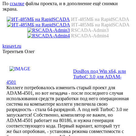
По
ссылке
файлы проекта, и в дополнение ещё снимки
экрана.
ИТ-485МБ на RapidSCADA
ИТ-485МБ на RapidSCADA
RSCADA-Admin3
RSCADA-Admin4
krasavt.ru
Терентьев Олег
DosBox под Win x64, или
TurboC 3.0 для ADAM-
4501
Коллеге потребовалось изменить старый проект для
ADAM-4501, но вот незадача - после последнего случая
использования средств разработки под него операционная
система на компьютере коллеги увеличила свою
разрядность - стала 64-разрядной. А под ней TurboC 3.0 не
запускается! Собственно, компилятор не важен, но
ADAM-4501 работает на 80186, и нужна генерация
соответствующего кода. Первый вариант, который тут
же был опробован, - установка режима совместимости с