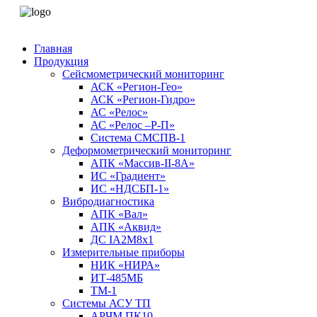
Главная
Продукция
Сейсмометрический мониторинг
АСК «Регион-Гео»
АСК «Регион-Гидро»
АС «Релос»
АС «Релос –Р-П»
Система СМСПВ-1
Деформометрический мониторинг
АПК «Массив-II-8А»
ИС «Градиент»
ИС «НДСБП-1»
Вибродиагностика
АПК «Вал»
АПК «Аквид»
ДС IA2M8x1
Измерительные приборы
НИК «НИРА»
ИТ-485МБ
ТМ-1
Системы АСУ ТП
АРЧМ ПК10